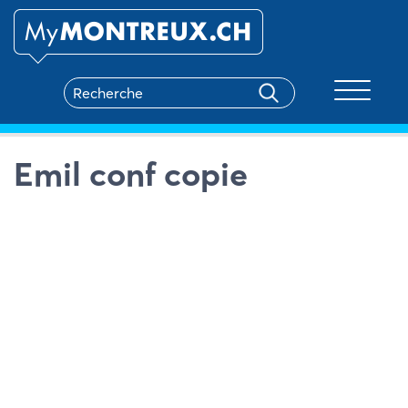
Toggle na
Emil conf copie