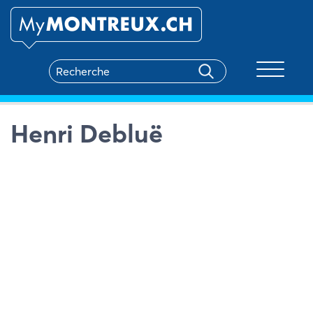
Toggle na
Henri Debluë