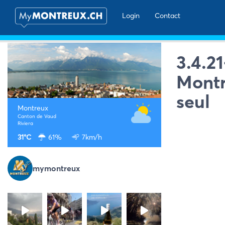
Login
Contact
3.4.2
Montr
seul
Montreux
Canton de Vaud
Riviera
31°C
61%
7km/h
mymontreux