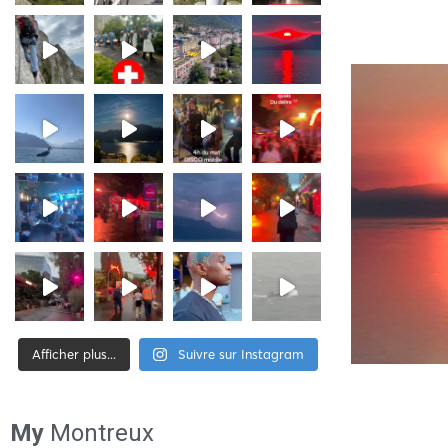
Afficher plus...
Suivre sur Instagram
[tiktok-feed id= »2″]
My
Montreux