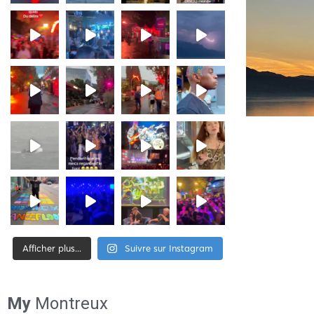
Afficher plus...
Suivre sur Instagram
[tiktok-feed id= »2″]
My
Montreux