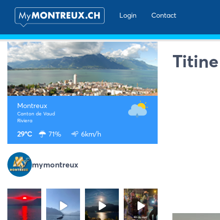
Login
Contact
Titin
Montreux
Canton de Vaud
Riviera
29°C
71%
6km/h
mymontreux