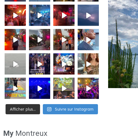
Afficher plus...
Suivre sur Instagram
[tiktok-feed id= »2″]
My
Montreux