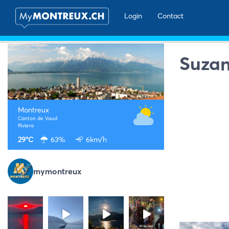
Login
Contact
Suzan
Montreux
Canton de Vaud
Riviera
29°C
63%
6km/h
mymontreux