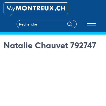
Toggle na
Natalie Chauvet 792747