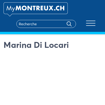
Toggle na
Marina Di Locari