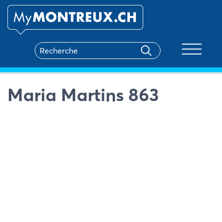
Toggle na
Maria Martins 863