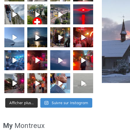
Afficher plus...
Suivre sur Instagram
[tiktok-feed id= »2″]
My
Montreux