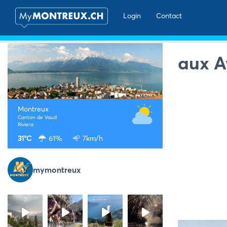
Login
Contact
aux A
Montreux
Canton de Vaud
Riviera
31°C
61%
7km/h
mymontreux