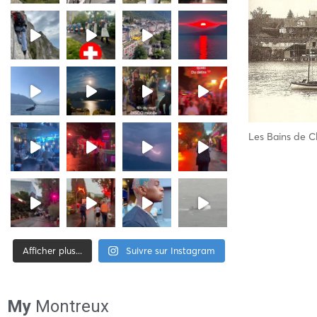
Les Bains de Cl
Afficher plus...
Suivre sur Instagram
[tiktok-feed id= »2″]
My
Montreux