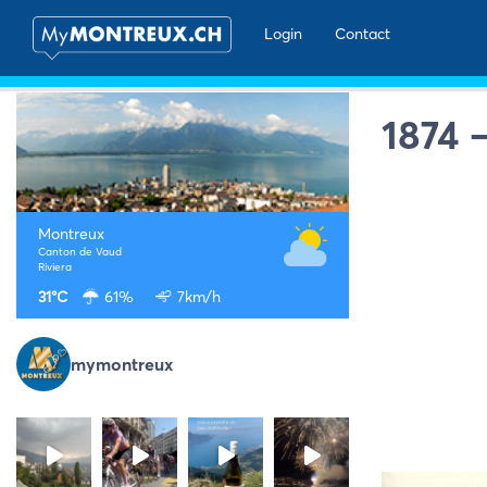
Login
Contact
1874 
Montreux
Canton de Vaud
Riviera
31°C
61%
7km/h
mymontreux