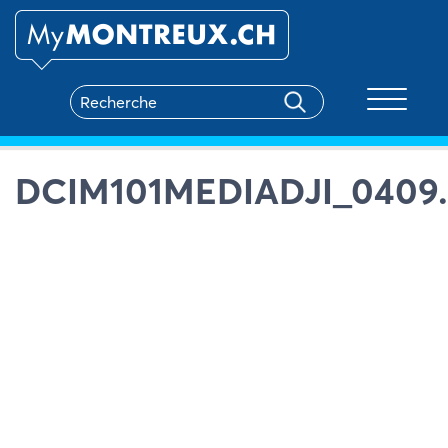
Toggle na
DCIM101MEDIADJI_0409