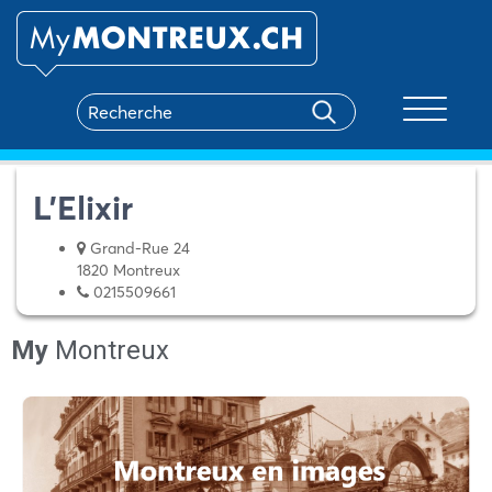
Toggle na
L’Elixir
Grand-Rue 24
1820 Montreux
0215509661
My
Montreux