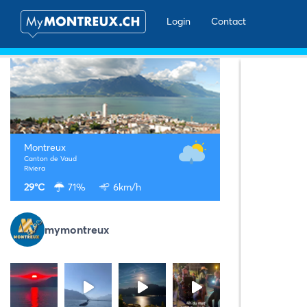
Login
Contact
Montreux
Canton de Vaud
Riviera
29°C
71%
6km/h
mymontreux