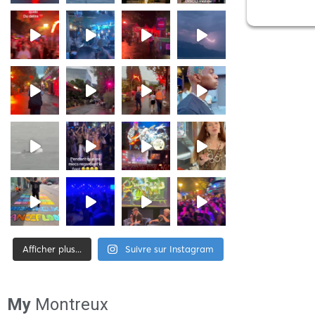
Afficher plus...
Suivre sur Instagram
[tiktok-feed id= »2″]
My
Montreux