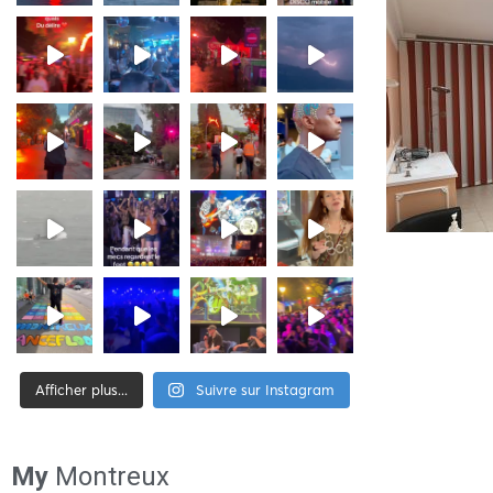
Afficher plus...
Suivre sur Instagram
[tiktok-feed id= »2″]
My
Montreux