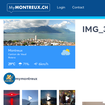
Login
Contact
IMG_
Montreux
Canton de Vaud
Riviera
29°C
71%
6km/h
mymontreux