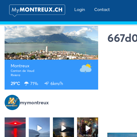
Login
Contact
667d
Montreux
Canton de Vaud
Riviera
29°C
71%
6km/h
mymontreux