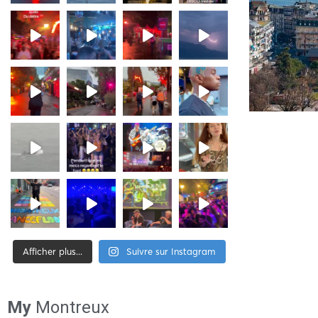
Afficher plus...
Suivre sur Instagram
[tiktok-feed id= »2″]
My
Montreux