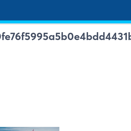
0fe76f5995a5b0e4bdd4431b