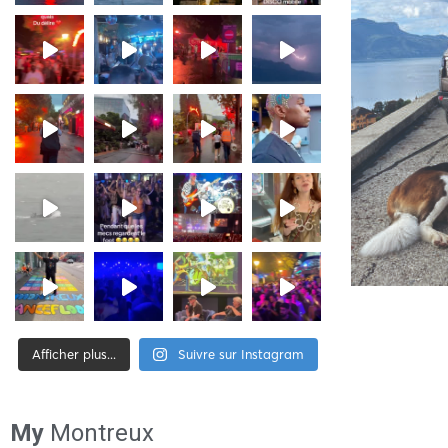
Afficher plus...
Suivre sur Instagram
[tiktok-feed id= »2″]
My
Montreux