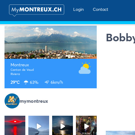
Login
Contact
Bobby
Montreux
Canton de Vaud
Riviera
29°C
63%
6km/h
mymontreux