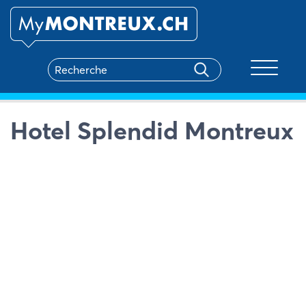
Toggle na
Hotel Splendid Montreux