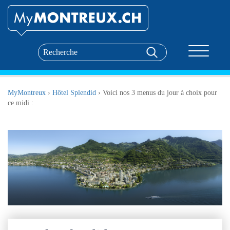
Toggle nav
MyMontreux
›
Hôtel Splendid
›
Voici nos 3 menus du jour à choix pour
ce midi :