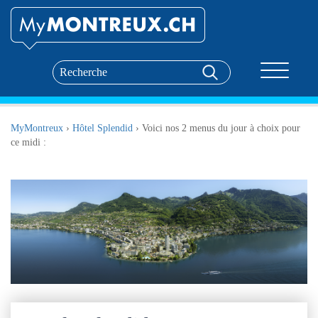
Toggle nav
MyMontreux
›
Hôtel Splendid
›
Voici nos 2 menus du jour à choix pour
ce midi :