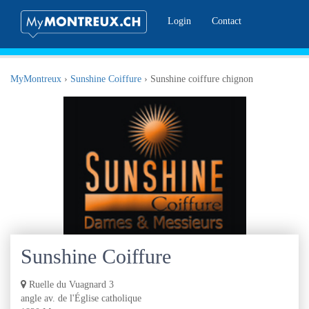
Login
Contact
MyMontreux
›
Sunshine Coiffure
›
Sunshine coiffure chignon
Sunshine Coiffure
Ruelle du Vuagnard 3
angle av. de l'Église catholique