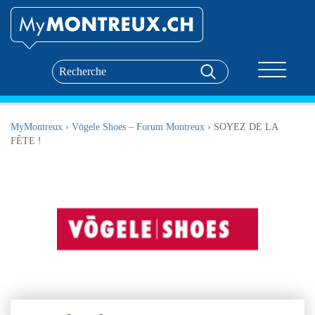
Toggle nav
MyMontreux
›
Vögele Shoes – Forum Montreux
›
SOYEZ DE LA
FÊTE !