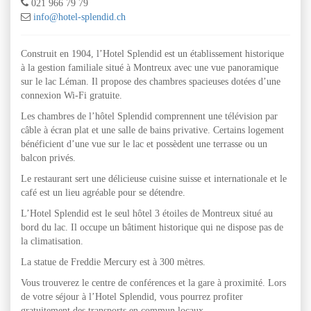
021 966 79 79
info@hotel-splendid.ch
Construit en 1904, l’Hotel Splendid est un établissement historique
à la gestion familiale situé à Montreux avec une vue panoramique
sur le lac Léman. Il propose des chambres spacieuses dotées d’une
connexion Wi-Fi gratuite.
Les chambres de l’hôtel Splendid comprennent une télévision par
câble à écran plat et une salle de bains privative. Certains logement
bénéficient d’une vue sur le lac et possèdent une terrasse ou un
balcon privés.
Le restaurant sert une délicieuse cuisine suisse et internationale et le
café est un lieu agréable pour se détendre.
L’Hotel Splendid est le seul hôtel 3 étoiles de Montreux situé au
bord du lac. Il occupe un bâtiment historique qui ne dispose pas de
la climatisation.
La statue de Freddie Mercury est à 300 mètres.
Vous trouverez le centre de conférences et la gare à proximité. Lors
de votre séjour à l’Hotel Splendid, vous pourrez profiter
gratuitement des transports en commun locaux.