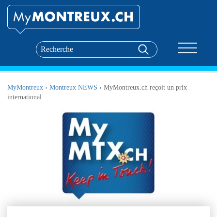
Toggle nav
MyMontreux
›
Montreux NEWS
›
MyMontreux.ch reçoit un prix
international