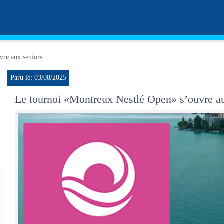
vre aux seniors
Paru le: 03/08/2025
Le tournoi «Montreux Nestlé Open» s’ouvre au