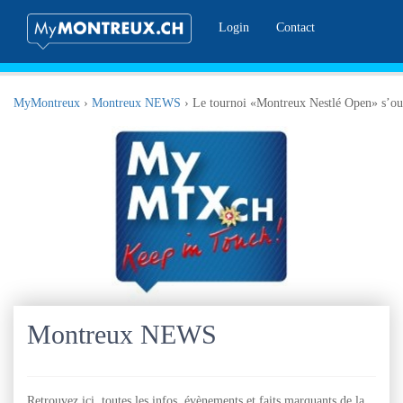
Login
Contact
MyMontreux
›
Montreux NEWS
›
Le tournoi «Montreux Nestlé Open» s’ou
Montreux NEWS
Retrouvez ici, toutes les infos, évènements et faits marquants de la