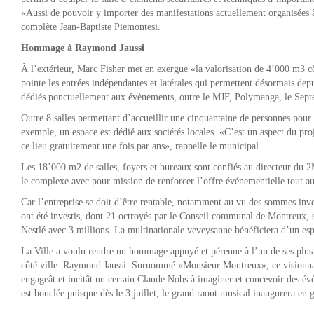
«Aussi de pouvoir y importer des manifestations actuellement organisées à
complète Jean-Baptiste Piemontesi.
Hommage à Raymond Jaussi
À l’extérieur, Marc Fisher met en exergue «la valorisation de 4’000 m3 
pointe les entrées indépendantes et latérales qui permettent désormais dep
dédiés ponctuellement aux évènements, outre le MJF, Polymanga, le Septem
Outre 8 salles permettant d’accueillir une cinquantaine de personnes po
exemple, un espace est dédié aux sociétés locales. «C’est un aspect du pro
ce lieu gratuitement une fois par ans», rappelle le municipal.
Les 18’000 m2 de salles, foyers et bureaux sont confiés au directeur du 2
le complexe avec pour mission de renforcer l’offre événementielle tout au
Car l’entreprise se doit d’être rentable, notamment au vu des sommes inv
ont été investis, dont 21 octroyés par le Conseil communal de Montreux, 
Nestlé avec 3 millions. La multinationale veveysanne bénéficiera d’un espa
La Ville a voulu rendre un hommage appuyé et pérenne à l’un de ses plus 
côté ville: Raymond Jaussi. Surnommé «Monsieur Montreux», ce visionnai
engageât et incitât un certain Claude Nobs à imaginer et concevoir des é
est bouclée puisque dès le 3 juillet, le grand raout musical inaugurera e