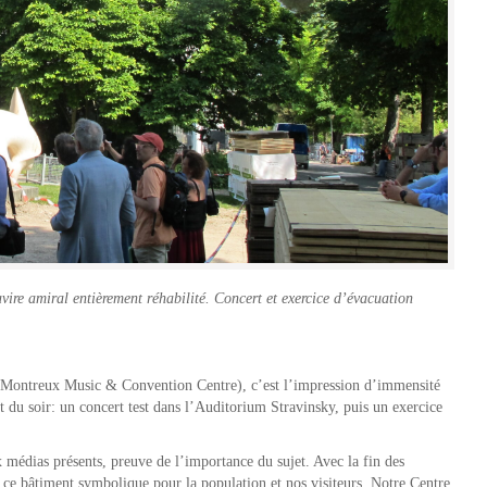
ire amiral entièrement réhabilité. Concert et exercice d’évacuation
r Montreux Music & Convention Centre), c’est l’impression d’immensité
 du soir: un concert test dans l’Auditorium Stravinsky, puis un exercice
médias présents, preuve de l’importance du sujet. Avec la fin des
 ce bâtiment symbolique pour la population et nos visiteurs. Notre Centre