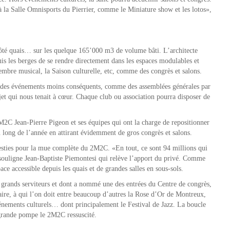
 la Salle Omnisports du Pierrier, comme le Miniature show et les lotos»,
côté quais… sur les quelque 165’000 m3 de volume bâti. L’architecte
uis les berges de se rendre directement dans les espaces modulables et
bre musical, la Saison culturelle, etc, comme des congrès et salons.
ur des événements moins conséquents, comme des assemblées générales par
jet qui nous tenait à cœur. Chaque club ou association pourra disposer de
M2C Jean-Pierre Pigeon et ses équipes qui ont la charge de repositionner
 long de l’année en attirant évidemment de gros congrès et salons.
esties pour la mue complète du 2M2C. «En tout, ce sont 94 millions qui
souligne Jean-Baptiste Piemontesi qui relève l’apport du privé. Comme
ce accessible depuis les quais et de grandes salles en sous-sols.
grands serviteurs et dont a nommé une des entrées du Centre de congrès,
re, à qui l’on doit entre beaucoup d’autres la Rose d’Or de Montreux,
vénements culturels… dont principalement le Festival de Jazz. La boucle
n grande pompe le 2M2C ressuscité.