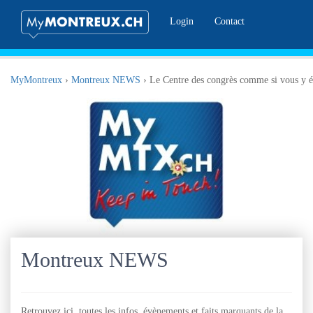
Login
Contact
MyMontreux
›
Montreux NEWS
›
Le Centre des congrès comme si vous y é
Montreux NEWS
Retrouvez ici, toutes les infos, évènements et faits marquants de la