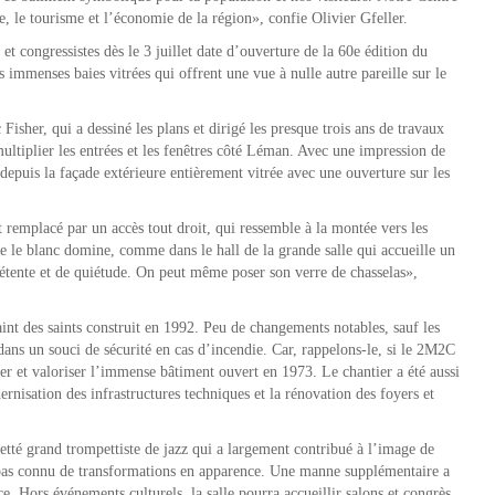
e, le tourisme et l’économie de la région», confie Olivier Gfeller.
 et congressistes dès le 3 juillet date d’ouverture de la 60e édition du
immenses baies vitrées qui offrent une vue à nulle autre pareille sur le
 Fisher, qui a dessiné les plans et dirigé les presque trois ans de travaux
ultiplier les entrées et les fenêtres côté Léman. Avec une impression de
depuis la façade extérieure entièrement vitrée avec une ouverture sur les
remplacé par un accès tout droit, qui ressemble à la montée vers les
le blanc domine, comme dans le hall de la grande salle qui accueille un
détente et de quiétude. On peut même poser son verre de chasselas»,
aint des saints construit en 1992. Peu de changements notables, sauf les
ans un souci de sécurité en cas d’incendie. Car, rappelons-le, si le 2M2C
r et valoriser l’immense bâtiment ouvert en 1973. Le chantier a été aussi
isation des infrastructures techniques et la rénovation des foyers et
etté grand trompettiste de jazz qui a largement contribué à l’image de
a pas connu de transformations en apparence. Une manne supplémentaire a
e. Hors événements culturels, la salle pourra accueillir salons et congrès.