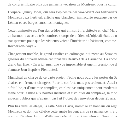
de congrès illustre plus que jamais la vocation de Montreux pour la cultur
L’espace Quincy Jones, qui sera l’épicentre des va-et-vient des festivaliers
Montreux Jazz Festival, affiche une blancheur immaculée soutenue par des 
Léman et ses berges, aussi les montagnes.
Cette luminosité est l’un des crédos qui a inspiré l’architecte en chef Marc
en harmonie avec de très nombreux corps de métier. «L’objectif était de m
transparence pour que les visiteurs voient l’intérieur du bâtiment, comme 
Rochers-de-Naye.»
Changement notable, le grand escalier en colimaçon qui mène au Strav est 
galeries du nouveau Musée cantonal des Beaux-Arts à Lausanne. Là encore 
grand bar fixe. «On a ici aussi une vue imprenable et une impression de 
s’amuse Jean-Baptiste Piemontesi.
Municipal en charge de ce vaste projet, l’édile nous ouvre les portes du S
chaises entièrement changées. Pour le confort, mais pas seulement. Aussi d
a fait l’objet d’une mue complète, ce n’est pas uniquement pour modernise
mené pour la mise aux normes incendie et sismiques du complexe, la modern
espaces publics qui n’avaient pas fait l’objet de rénovation depuis 25 ans.
Plus bas dans les étages, la salle Miles Davis, nommée en honneur du regr
Montreux et dont on célèbre cette année les cent ans de sa naissance, n’
permis d’équiper la salle d’éléments sécuritaires et techniques d’importanc