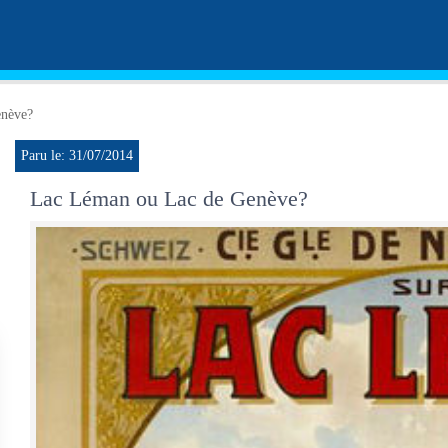
enève?
Paru le: 31/07/2014
Lac Léman ou Lac de Genève?