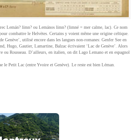
om grec Lemán? límn? ou Lemános límn? (limné = mer calme, lac). Ce nom
our combattre le Helvètes. Certains y voient même une origine celtique.
e Genève’, utilisé encore dans les langues non-romanes: Genfer See en
d, Hugo, Gautier, Lamartine, Balzac écrivaient ‘Lac de Genève’. Alors
re ou Rousseau. D’ailleurs, en italien, on dit Lago Lemano et en espagnol
e le Petit Lac (entre Yvoire et Genève). Le reste est bien Léman.