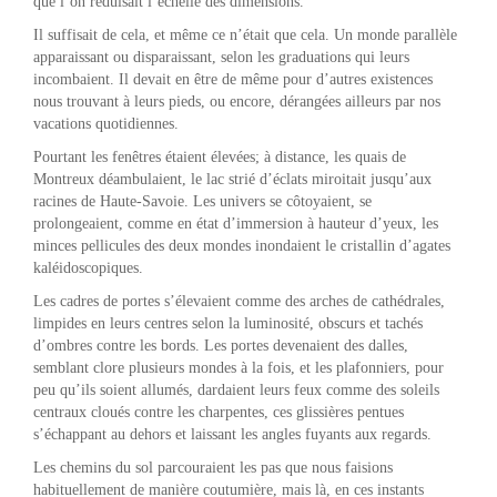
que l’on réduisait l’échelle des dimensions.
Il suffisait de cela, et même ce n’était que cela. Un monde parallèle
apparaissant ou disparaissant, selon les graduations qui leurs
incombaient. Il devait en être de même pour d’autres existences
nous trouvant à leurs pieds, ou encore, dérangées ailleurs par nos
vacations quotidiennes.
Pourtant les fenêtres étaient élevées; à distance, les quais de
Montreux déambulaient, le lac strié d’éclats miroitait jusqu’aux
racines de Haute-Savoie. Les univers se côtoyaient, se
prolongeaient, comme en état d’immersion à hauteur d’yeux, les
minces pellicules des deux mondes inondaient le cristallin d’agates
kaléidoscopiques.
Les cadres de portes s’élevaient comme des arches de cathédrales,
limpides en leurs centres selon la luminosité, obscurs et tachés
d’ombres contre les bords. Les portes devenaient des dalles,
semblant clore plusieurs mondes à la fois, et les plafonniers, pour
peu qu’ils soient allumés, dardaient leurs feux comme des soleils
centraux cloués contre les charpentes, ces glissières pentues
s’échappant au dehors et laissant les angles fuyants aux regards.
Les chemins du sol parcouraient les pas que nous faisions
habituellement de manière coutumière, mais là, en ces instants