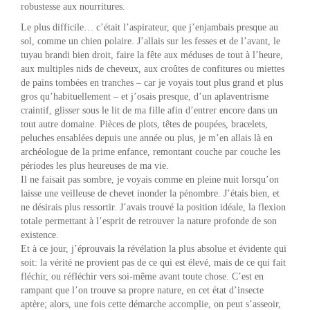
robustesse aux nourritures.
Le plus difficile… c’était l’aspirateur, que j’enjambais presque au
sol, comme un chien polaire. J’allais sur les fesses et de l’avant, le
tuyau brandi bien droit, faire la fête aux méduses de tout à l’heure,
aux multiples nids de cheveux, aux croûtes de confitures ou miettes
de pains tombées en tranches – car je voyais tout plus grand et plus
gros qu’habituellement – et j’osais presque, d’un aplaventrisme
craintif, glisser sous le lit de ma fille afin d’entrer encore dans un
tout autre domaine. Pièces de plots, têtes de poupées, bracelets,
peluches ensablées depuis une année ou plus, je m’en allais là en
archéologue de la prime enfance, remontant couche par couche les
périodes les plus heureuses de ma vie.
Il ne faisait pas sombre, je voyais comme en pleine nuit lorsqu’on
laisse une veilleuse de chevet inonder la pénombre. J’étais bien, et
ne désirais plus ressortir. J’avais trouvé la position idéale, la flexion
totale permettant à l’esprit de retrouver la nature profonde de son
existence.
Et à ce jour, j’éprouvais la révélation la plus absolue et évidente qui
soit: la vérité ne provient pas de ce qui est élevé, mais de ce qui fait
fléchir, ou réfléchir vers soi-même avant toute chose. C’est en
rampant que l’on trouve sa propre nature, en cet état d’insecte
aptère; alors, une fois cette démarche accomplie, on peut s’asseoir,