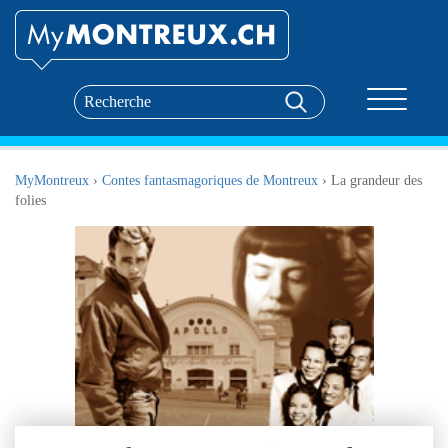
Toggle nav
MyMontreux
›
Contes fantasmagoriques de Montreux
›
La grandeur des
folies