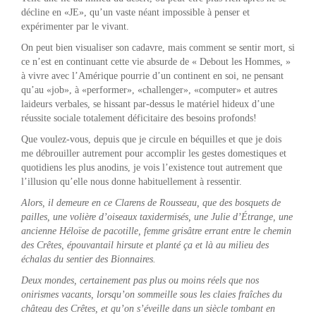
décline en «JE», qu’un vaste néant impossible à penser et
expérimenter par le vivant.
On peut bien visualiser son cadavre, mais comment se sentir mort, si
ce n’est en continuant cette vie absurde de « Debout les Hommes, »
à vivre avec l’Amérique pourrie d’un continent en soi, ne pensant
qu’au «job», à «performer», «challenger», «computer» et autres
laideurs verbales, se hissant par-dessus le matériel hideux d’une
réussite sociale totalement déficitaire des besoins profonds!
Que voulez-vous, depuis que je circule en béquilles et que je dois
me débrouiller autrement pour accomplir les gestes domestiques et
quotidiens les plus anodins, je vois l’existence tout autrement que
l’illusion qu’elle nous donne habituellement à ressentir.
Alors, il demeure en ce Clarens de Rousseau, que des bosquets de
pailles, une volière d’oiseaux taxidermisés, une Julie d’Étrange, une
ancienne Héloïse de pacotille, femme grisâtre errant entre le chemin
des Crêtes, épouvantail hirsute et planté ça et là au milieu des
échalas du sentier des Bionnaires.
Deux mondes, certainement pas plus ou moins réels que nos
onirismes vacants, lorsqu’on sommeille sous les claies fraîches du
château des Crêtes, et qu’on s’éveille dans un siècle tombant en