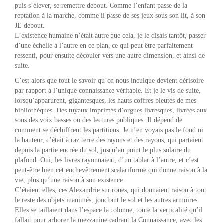
puis s’élever, se remettre debout. Comme l’enfant passe de la
reptation à la marche, comme il passe de ses jeux sous son lit, à son
JE debout.
L’existence humaine n’était autre que cela, je le disais tantôt, passer
d’une échelle à l’autre en ce plan, ce qui peut être parfaitement
ressenti, pour ensuite découler vers une autre dimension, et ainsi de
suite.
C’est alors que tout le savoir qu’on nous inculque devient dérisoire
par rapport à l’unique connaissance véritable. Et je le vis de suite,
lorsqu’apparurent, gigantesques, les hauts coffres bleutés de mes
bibliothèques. Des tuyaux imprimés d’orgues livresques, livrées aux
sons des voix basses ou des lectures publiques. Il dépend de
comment se déchiffrent les partitions. Je n’en voyais pas le fond ni
la hauteur, c’était à raz terre des rayons et des rayons, qui partaient
depuis la partie encrée du sol, jusqu’au point le plus solaire du
plafond. Oui, les livres rayonnaient, d’un tablar à l’autre, et c’est
peut-être bien cet enchevêtrement scalariforme qui donne raison à la
vie, plus qu’une raison à son existence.
C’étaient elles, ces Alexandrie sur roues, qui donnaient raison à tout
le reste des objets inanimés, jonchant le sol et les autres armoires.
Elles se taillaient dans l’espace la colonne, toute la verticalité qu’il
fallait pour arborer la mezzanine cadrant la Connaissance, avec les