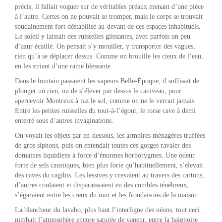
précis, il fallait voguer sur de véritables préaux menant d’une pièce
à l’autre. Certes on ne pouvait se tromper, mais le corps se trouvait
soudainement fort déstabilisé au-devant de ces espaces inhabituels.
Le soleil y laissait des ruisselles glissantes, avec parfois un peu
d’azur écaillé. On pensait s’y mouiller, y transporter des vagues,
rien qu’à se déplacer dessus. Comme on brouille les cieux de l’eau,
en les striant d’une rame blessante.
Dans le lointain passaient les vapeurs Belle-Époque, il suffisait de
plonger un rien, ou de s’élever par dessus le caniveau, pour
apercevoir Montreux à raz le sol, comme on ne le verrait jamais.
Entre les petites ruisselles du tout-à-l’égout, le torse cave à demi
enterré sous d’autres invaginations.
On voyait les objets par en-dessous, les armoires ménagères truffées
de gros siphons, puis on entendait toutes ces gorges ravaler des
domaines liquidiens à force d’énormes borborygmes. Une odeur
forte de sels caustiques, bien plus forte qu’habituellement, s’élevait
des caves du cagibis. Les lessives y crevaient au travers des cartons,
d’autres coulaient et disparaissaient en des combles ténébreux,
s’égaraient entre les creux du mur et les frondaisons de la maison.
La blancheur du lavabo, plus haut l’interligne des néons, tout ceci
nimbait l’atmosphère encore saturée de vapeur, entre la baignoire