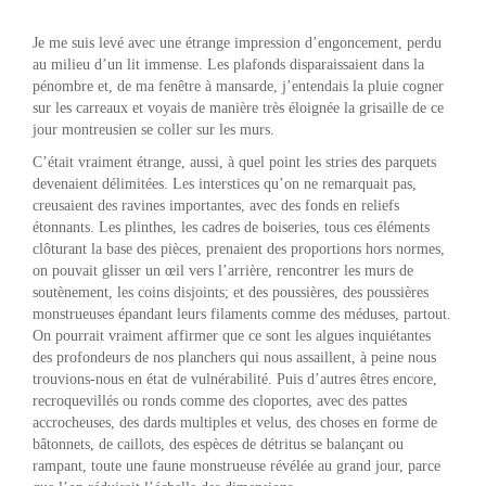
Je me suis levé avec une étrange impression d’engoncement, perdu
au milieu d’un lit immense. Les plafonds disparaissaient dans la
pénombre et, de ma fenêtre à mansarde, j’entendais la pluie cogner
sur les carreaux et voyais de manière très éloignée la grisaille de ce
jour montreusien se coller sur les murs.
C’était vraiment étrange, aussi, à quel point les stries des parquets
devenaient délimitées. Les interstices qu’on ne remarquait pas,
creusaient des ravines importantes, avec des fonds en reliefs
étonnants. Les plinthes, les cadres de boiseries, tous ces éléments
clôturant la base des pièces, prenaient des proportions hors normes,
on pouvait glisser un œil vers l’arrière, rencontrer les murs de
soutènement, les coins disjoints; et des poussières, des poussières
monstrueuses épandant leurs filaments comme des méduses, partout.
On pourrait vraiment affirmer que ce sont les algues inquiétantes
des profondeurs de nos planchers qui nous assaillent, à peine nous
trouvions-nous en état de vulnérabilité. Puis d’autres êtres encore,
recroquevillés ou ronds comme des cloportes, avec des pattes
accrocheuses, des dards multiples et velus, des choses en forme de
bâtonnets, de caillots, des espèces de détritus se balançant ou
rampant, toute une faune monstrueuse révélée au grand jour, parce