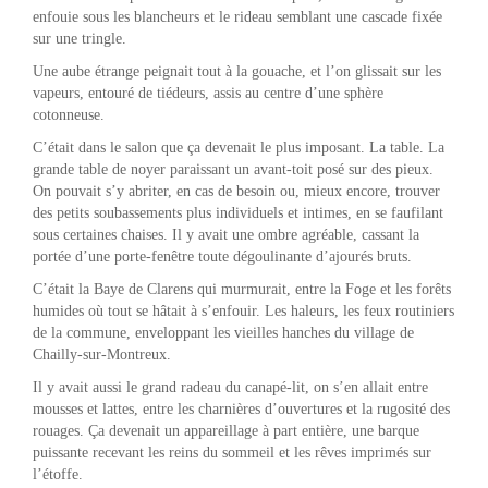
enfouie sous les blancheurs et le rideau semblant une cascade fixée
sur une tringle.
Une aube étrange peignait tout à la gouache, et l’on glissait sur les
vapeurs, entouré de tiédeurs, assis au centre d’une sphère
cotonneuse.
C’était dans le salon que ça devenait le plus imposant. La table. La
grande table de noyer paraissant un avant-toit posé sur des pieux.
On pouvait s’y abriter, en cas de besoin ou, mieux encore, trouver
des petits soubassements plus individuels et intimes, en se faufilant
sous certaines chaises. Il y avait une ombre agréable, cassant la
portée d’une porte-fenêtre toute dégoulinante d’ajourés bruts.
C’était la Baye de Clarens qui murmurait, entre la Foge et les forêts
humides où tout se hâtait à s’enfouir. Les haleurs, les feux routiniers
de la commune, enveloppant les vieilles hanches du village de
Chailly-sur-Montreux.
Il y avait aussi le grand radeau du canapé-lit, on s’en allait entre
mousses et lattes, entre les charnières d’ouvertures et la rugosité des
rouages. Ça devenait un appareillage à part entière, une barque
puissante recevant les reins du sommeil et les rêves imprimés sur
l’étoffe.