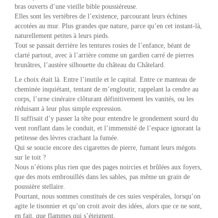
bras ouverts d’une vieille bible poussiéreuse.
Elles sont les vertèbres de l’existence, parcourant leurs échines
accotées au mur. Plus grandes que nature, parce qu’en cet instant-là,
naturellement petites à leurs pieds.
Tout se passait derrière les tentures rosies de l’enfance, béant de
clarté partout, avec à l’arrière comme un gardien carré de pierres
brunâtres, l’austère silhouette du château du Châtelard.
Le choix était là. Entre l’inutile et le capital. Entre ce manteau de
cheminée inquiétant, tentant de m’engloutir, rappelant la cendre au
corps, l’urne cinéraire clôturant définitivement les vanités, ou les
réduisant à leur plus simple expression.
Il suffisait d’y passer la tête pour entendre le grondement sourd du
vent ronflant dans le conduit, et l’immensité de l’espace ignorant la
petitesse des lèvres crachant la fumée.
Qui se soucie encore des cigarettes de pierre, fumant leurs mégots
sur le toit ?
Nous n’étions plus rien que des pages noircies et brûlées aux foyers,
que des mots embrouillés dans les sables, pas même un grain de
poussière stellaire.
Pourtant, nous sommes constitués de ces suies vespérales, lorsqu’on
agite le tisonnier et qu’on croit avoir des idées, alors que ce ne sont,
en fait, que flammes qui s’éteignent.