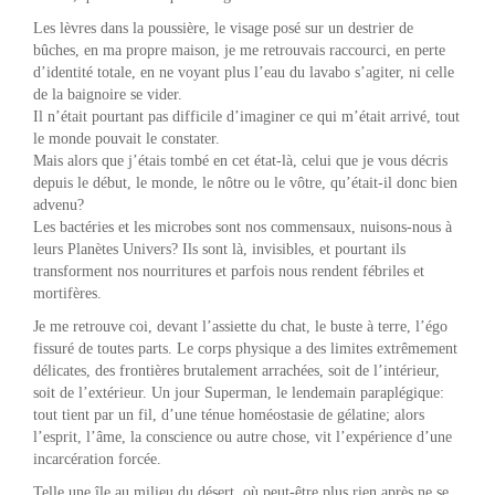
Les lèvres dans la poussière, le visage posé sur un destrier de
bûches, en ma propre maison, je me retrouvais raccourci, en perte
d’identité totale, en ne voyant plus l’eau du lavabo s’agiter, ni celle
de la baignoire se vider.
Il n’était pourtant pas difficile d’imaginer ce qui m’était arrivé, tout
le monde pouvait le constater.
Mais alors que j’étais tombé en cet état-là, celui que je vous décris
depuis le début, le monde, le nôtre ou le vôtre, qu’était-il donc bien
advenu?
Les bactéries et les microbes sont nos commensaux, nuisons-nous à
leurs Planètes Univers? Ils sont là, invisibles, et pourtant ils
transforment nos nourritures et parfois nous rendent fébriles et
mortifères.
Je me retrouve coi, devant l’assiette du chat, le buste à terre, l’égo
fissuré de toutes parts. Le corps physique a des limites extrêmement
délicates, des frontières brutalement arrachées, soit de l’intérieur,
soit de l’extérieur. Un jour Superman, le lendemain paraplégique:
tout tient par un fil, d’une ténue homéostasie de gélatine; alors
l’esprit, l’âme, la conscience ou autre chose, vit l’expérience d’une
incarcération forcée.
Telle une île au milieu du désert, où peut-être plus rien après ne se