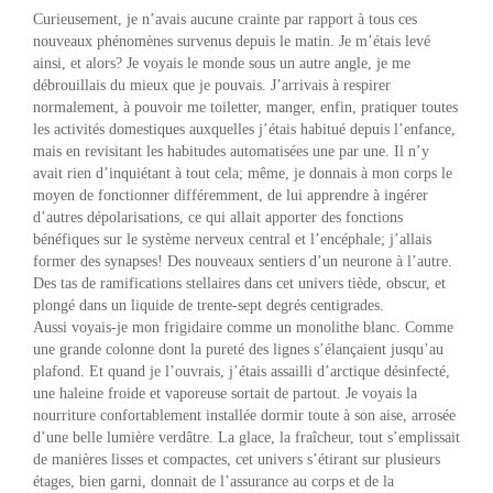
Curieusement, je n’avais aucune crainte par rapport à tous ces
nouveaux phénomènes survenus depuis le matin. Je m’étais levé
ainsi, et alors? Je voyais le monde sous un autre angle, je me
débrouillais du mieux que je pouvais. J’arrivais à respirer
normalement, à pouvoir me toiletter, manger, enfin, pratiquer toutes
les activités domestiques auxquelles j’étais habitué depuis l’enfance,
mais en revisitant les habitudes automatisées une par une. Il n’y
avait rien d’inquiétant à tout cela; même, je donnais à mon corps le
moyen de fonctionner différemment, de lui apprendre à ingérer
d’autres dépolarisations, ce qui allait apporter des fonctions
bénéfiques sur le système nerveux central et l’encéphale; j’allais
former des synapses! Des nouveaux sentiers d’un neurone à l’autre.
Des tas de ramifications stellaires dans cet univers tiède, obscur, et
plongé dans un liquide de trente-sept degrés centigrades.
Aussi voyais-je mon frigidaire comme un monolithe blanc. Comme
une grande colonne dont la pureté des lignes s’élançaient jusqu’au
plafond. Et quand je l’ouvrais, j’étais assailli d’arctique désinfecté,
une haleine froide et vaporeuse sortait de partout. Je voyais la
nourriture confortablement installée dormir toute à son aise, arrosée
d’une belle lumière verdâtre. La glace, la fraîcheur, tout s’emplissait
de manières lisses et compactes, cet univers s’étirant sur plusieurs
étages, bien garni, donnait de l’assurance au corps et de la