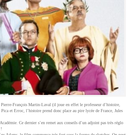
Pierre-François Martin-Laval (il joue en effet le professeur d’histoire,
ica et Erroc, l’histoire prend donc place au pire lycée de France, Jules
’Académie. Ce dernier s’en remet aux conseils d’un adjoint pas très réglo
 !
 Kev Adams, le film commence très fort sous la forme de sketches. On peut