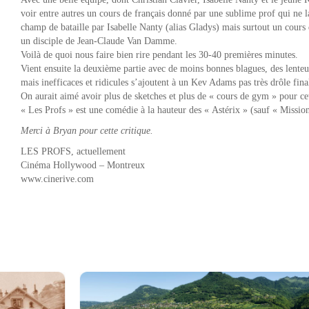
voir entre autres un cours de français donné par une sublime prof qui ne l
champ de bataille par Isabelle Nanty (alias Gladys) mais surtout un cour
un disciple de Jean-Claude Van Damme.
Voilà de quoi nous faire bien rire pendant les 30-40 premières minutes.
Vient ensuite la deuxième partie avec de moins bonnes blagues, des lente
mais inefficaces et ridicules s’ajoutent à un Kev Adams pas très drôle fin
On aurait aimé avoir plus de sketches et plus de « cours de gym » pour cet
« Les Profs » est une comédie à la hauteur des « Astérix » (sauf « Mission
Merci à Bryan pour cette critique.
LES PROFS, actuellement
Cinéma Hollywood – Montreux
www.cinerive.com