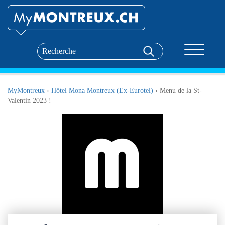
Toggle nav
MyMontreux
›
Hôtel Mona Montreux (Ex-Eurotel)
›
Menu de la St-
Valentin 2023 !