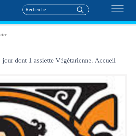
Toggle nav
rter.
jour dont 1 assiette Végétarienne. Accueil