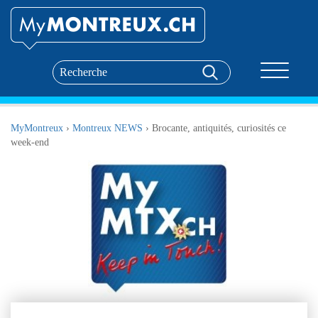
Toggle nav
MyMontreux
›
Montreux NEWS
›
Brocante, antiquités, curiosités ce
week-end