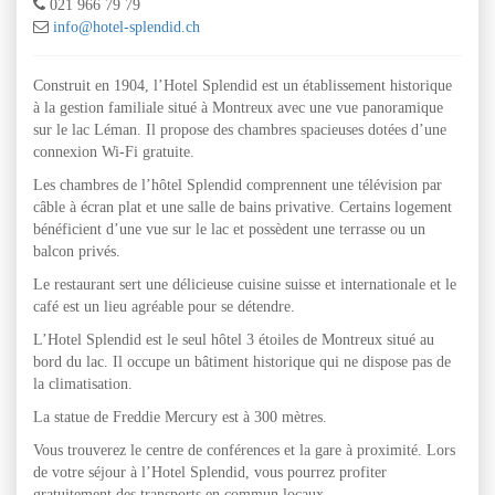
021 966 79 79
info@hotel-splendid.ch
Construit en 1904, l’Hotel Splendid est un établissement historique
à la gestion familiale situé à Montreux avec une vue panoramique
sur le lac Léman. Il propose des chambres spacieuses dotées d’une
connexion Wi-Fi gratuite.
Les chambres de l’hôtel Splendid comprennent une télévision par
câble à écran plat et une salle de bains privative. Certains logement
bénéficient d’une vue sur le lac et possèdent une terrasse ou un
balcon privés.
Le restaurant sert une délicieuse cuisine suisse et internationale et le
café est un lieu agréable pour se détendre.
L’Hotel Splendid est le seul hôtel 3 étoiles de Montreux situé au
bord du lac. Il occupe un bâtiment historique qui ne dispose pas de
la climatisation.
La statue de Freddie Mercury est à 300 mètres.
Vous trouverez le centre de conférences et la gare à proximité. Lors
de votre séjour à l’Hotel Splendid, vous pourrez profiter
gratuitement des transports en commun locaux.