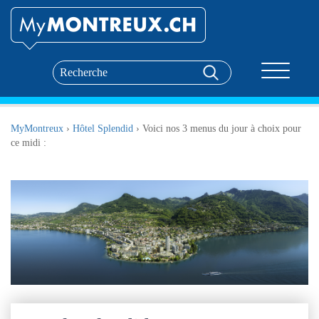
Toggle nav
MyMontreux
›
Hôtel Splendid
›
Voici nos 3 menus du jour à choix pour
ce midi :