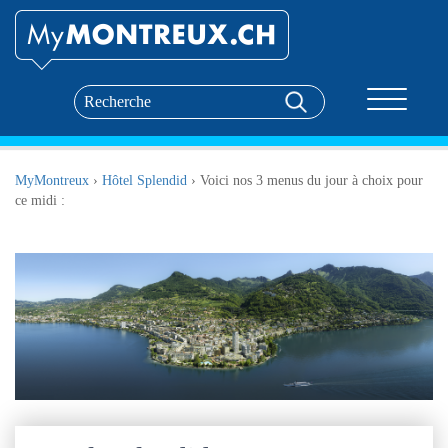
Toggle nav
MyMontreux
›
Hôtel Splendid
›
Voici nos 3 menus du jour à choix pour
ce midi :