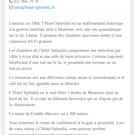
021 966 79 79
info@hotel-splendid.ch
Construit en 1904, l’Hotel Splendid est un établissement historique
à la gestion familiale situé à Montreux avec une vue panoramique
sur le lac Léman. Il propose des chambres spacieuses dotées d’une
connexion Wi-Fi gratuite.
Les chambres de l’hôtel Splendid comprennent une télévision par
câble à écran plat et une salle de bains privative. Certains logement
bénéficient d’une vue sur le lac et possèdent une terrasse ou un
balcon privés.
Le restaurant sert une délicieuse cuisine suisse et internationale et le
café est un lieu agréable pour se détendre.
L’Hotel Splendid est le seul hôtel 3 étoiles de Montreux situé au
bord du lac. Il occupe un bâtiment historique qui ne dispose pas de
la climatisation.
La statue de Freddie Mercury est à 300 mètres.
Vous trouverez le centre de conférences et la gare à proximité. Lors
de votre séjour à l’Hotel Splendid, vous pourrez profiter
gratuitement des transports en commun locaux.