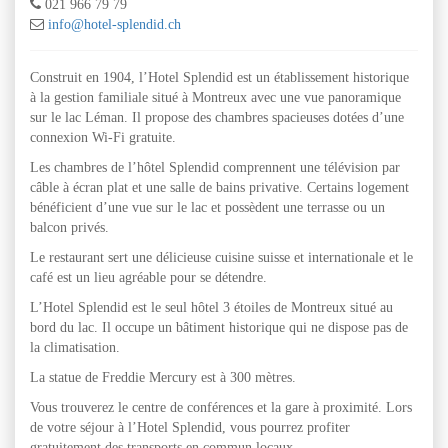
021 966 79 79
info@hotel-splendid.ch
Construit en 1904, l’Hotel Splendid est un établissement historique
à la gestion familiale situé à Montreux avec une vue panoramique
sur le lac Léman. Il propose des chambres spacieuses dotées d’une
connexion Wi-Fi gratuite.
Les chambres de l’hôtel Splendid comprennent une télévision par
câble à écran plat et une salle de bains privative. Certains logement
bénéficient d’une vue sur le lac et possèdent une terrasse ou un
balcon privés.
Le restaurant sert une délicieuse cuisine suisse et internationale et le
café est un lieu agréable pour se détendre.
L’Hotel Splendid est le seul hôtel 3 étoiles de Montreux situé au
bord du lac. Il occupe un bâtiment historique qui ne dispose pas de
la climatisation.
La statue de Freddie Mercury est à 300 mètres.
Vous trouverez le centre de conférences et la gare à proximité. Lors
de votre séjour à l’Hotel Splendid, vous pourrez profiter
gratuitement des transports en commun locaux.